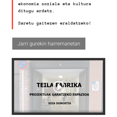
ekonomia soziala eta kultura
ditugu ardatz.
Saretu gaitezen eraldatzeko!
Jarri gurekin harremanetan