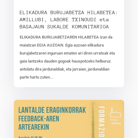
ELIKADURA BURUJABETZA HILABETEA:
AMILLUBI, LABORE TXINGUDI eta
BASAJAUN SUKALDE KOMUNITARIOA
ELIKADURA BURUJABETZAREN HILABETEA izan da
maiatzan EGIA AUZOAN. Egia auzoan elikadura
burujabetzaren inguruan ematen ari diren urratsak eta
gaia lantzeko dauden gogoak hauspotzeko helburuz
antolatu dira jardunaldiak, eta jarraian, jardunaldian
parte hartu zuten...