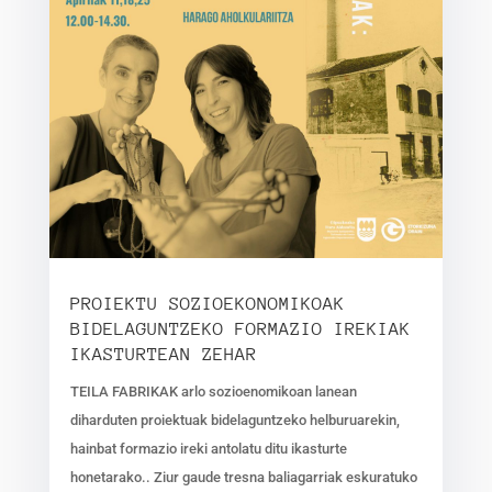
PROIEKTU SOZIOEKONOMIKOAK
BIDELAGUNTZEKO FORMAZIO IREKIAK
IKASTURTEAN ZEHAR
TEILA FABRIKAK arlo sozioenomikoan lanean
diharduten proiektuak bidelaguntzeko helburuarekin,
hainbat formazio ireki antolatu ditu ikasturte
honetarako.. Ziur gaude tresna baliagarriak eskuratuko