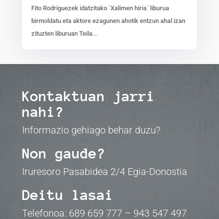
Fito Rodriguezek idatzitako ´Xalimen hiria´ liburua
birmoldatu eta aktore ezagunen ahotik entzun ahal izan
zituzten liburuan Teila...
Kontaktuan jarri
nahi?
Informazio gehiago behar duzu?
Non gaude?
Iruresoro Pasabidea 2/4 Egia-Donostia
Deitu lasai
Telefonoa: 689 659 777 –
943 547 497