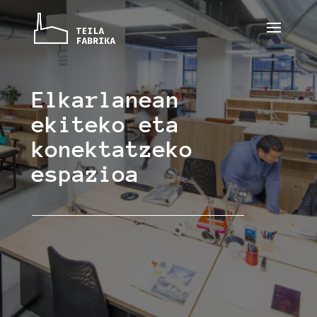
Elkarlanean
ekiteko eta
konektatzeko
espazioa