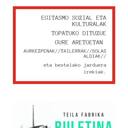
EGITASMO SOZIAL ETA
KULTURALAK
TOPATUKO DITUZUE
GURE ARETOETAN
AURKEZPENAK//TAILERRAK//SOLAS
ALDIAK//
eta bestelako jarduera
irekiak.