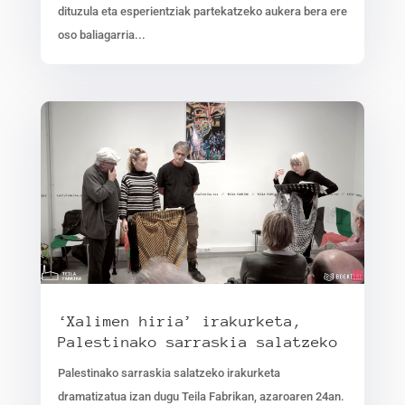
dituzula eta esperientziak partekatzeko aukera bera ere
oso baliagarria...
‘Xalimen hiria’ irakurketa,
Palestinako sarraskia salatzeko
Palestinako sarraskia salatzeko irakurketa
dramatizatua izan dugu Teila Fabrikan, azaroaren 24an.