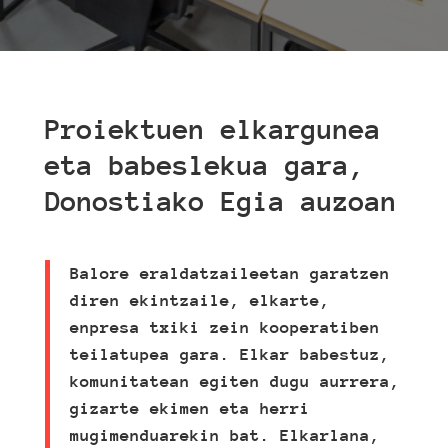
Proiektuen elkargunea
eta babeslekua gara,
Donostiako Egia auzoan
Balore eraldatzaileetan garatzen
diren ekintzaile, elkarte,
enpresa txiki zein kooperatiben
teilatupea gara. Elkar babestuz,
komunitatean egiten dugu aurrera,
gizarte ekimen eta herri
mugimenduarekin bat. Elkarlana,