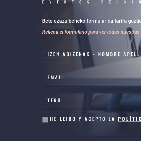
EVENTOS.REUNI
Bete ezazu beheko formularioa tarifa guztia
Rellena el formulario para ver todas nuestras 
HE LEÍDO Y ACEPTO LA
POLÍTI