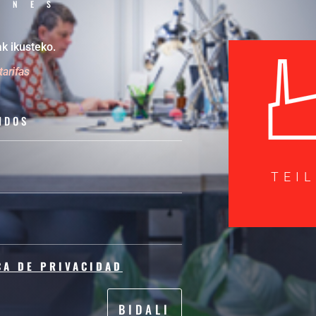
ONES
k ikusteko.
tarifas
TEI
CA DE PRIVACIDAD
BIDALI