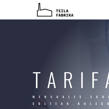
TARIF
MENSUALES.EGU
SOLTEAK.BULEG