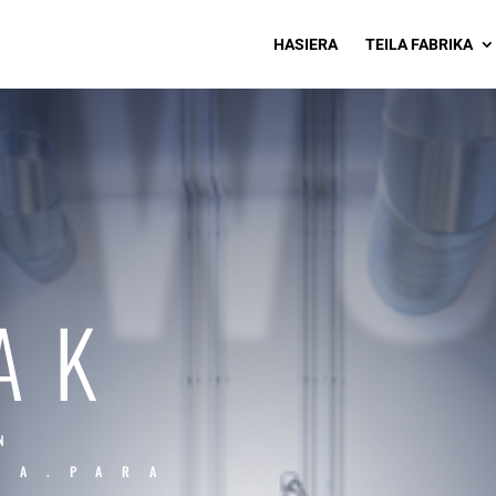
WO
HASIERA
TEILA FABRIKA
AK
N
OA.PARA