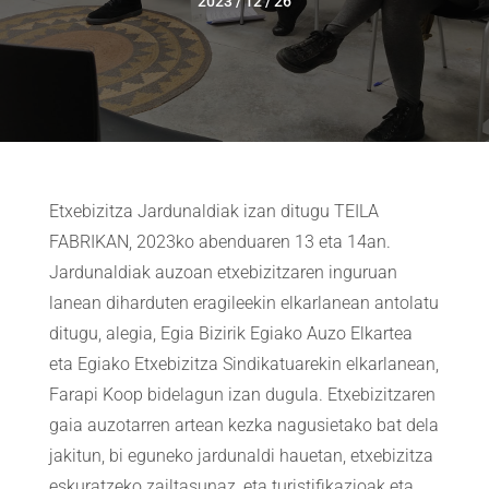
2023 / 12 / 26
Etxebizitza Jardunaldiak izan ditugu TEILA
FABRIKAN, 2023ko abenduaren 13 eta 14an.
Jardunaldiak auzoan etxebizitzaren inguruan
lanean diharduten eragileekin elkarlanean antolatu
ditugu, alegia, Egia Bizirik Egiako Auzo Elkartea
eta Egiako Etxebizitza Sindikatuarekin elkarlanean,
Farapi Koop bidelagun izan dugula. Etxebizitzaren
gaia auzotarren artean kezka nagusietako bat dela
jakitun, bi eguneko jardunaldi hauetan, etxebizitza
eskuratzeko zailtasunaz, eta turistifikazioak eta