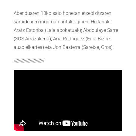
Abenduaren 13ko saio honetan etxebizitzaren
sarbidearen inguruan arituko ginen. Hizlariak:
Aratz Estonba (Laia abokatuak); Abdoulaye Sarre
(SOS Arrazakeria); Ana Rodriguez (Egia Bizirik
auzo elkartea) eta Jon Basterra (Saretxe, Gros).
/////////////////////////