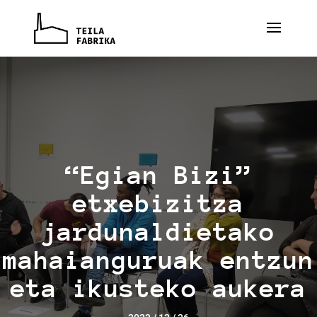
“Egian Bizi”
etxebizitza
jardunaldietako
mahaianguruak entzun
eta ikusteko aukera