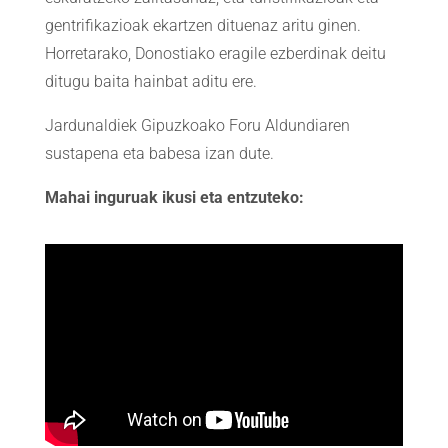
gentrifikazioak ekartzen dituenaz aritu ginen.
Horretarako, Donostiako eragile ezberdinak deitu
ditugu baita hainbat aditu ere.
Jardunaldiek Gipuzkoako Foru Aldundiaren
sustapena eta babesa izan dute.
Mahai inguruak ikusi eta entzuteko: