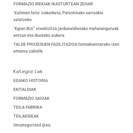
FORMAZIO IREKIAK IKASTURTEAN ZEHAR
‘Xalimen hiria’ irakurketa, Palestinako sarraskia
salatzeko
“Egian Bizi” etxebizitza jardunaldietako mahaianguruak
entzun eta ikusteko aukera
TALDE PROZESUEN FAZILITAZIOA formakuntzarako izen
ematea zabalik
Kategoriak
EGIAKO HISTORIA
EKITALDIAK
FORMAZIO SAIOAK
TEILA FABRIKA
TEILAKIDEAK
Uncategorized @eu