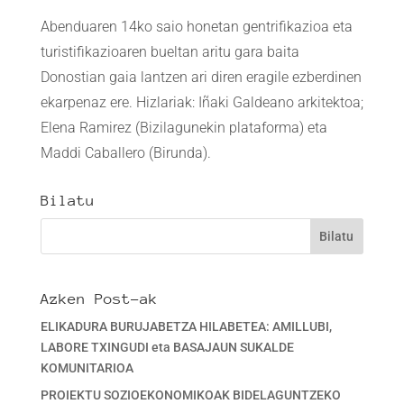
Abenduaren 14ko saio honetan gentrifikazioa eta
turistifikazioaren bueltan aritu gara baita
Donostian gaia lantzen ari diren eragile ezberdinen
ekarpenaz ere. Hizlariak: Iñaki Galdeano arkitektoa;
Elena Ramirez (Bizilagunekin plataforma) eta
Maddi Caballero (Birunda).
Bilatu
Azken Post-ak
ELIKADURA BURUJABETZA HILABETEA: AMILLUBI,
LABORE TXINGUDI eta BASAJAUN SUKALDE
KOMUNITARIOA
PROIEKTU SOZIOEKONOMIKOAK BIDELAGUNTZEKO