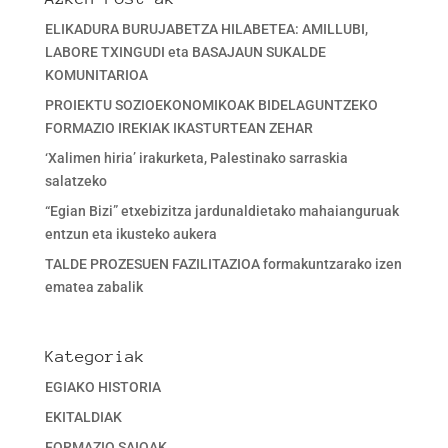
ELIKADURA BURUJABETZA HILABETEA: AMILLUBI,
LABORE TXINGUDI eta BASAJAUN SUKALDE
KOMUNITARIOA
PROIEKTU SOZIOEKONOMIKOAK BIDELAGUNTZEKO
FORMAZIO IREKIAK IKASTURTEAN ZEHAR
‘Xalimen hiria’ irakurketa, Palestinako sarraskia
salatzeko
“Egian Bizi” etxebizitza jardunaldietako mahaianguruak
entzun eta ikusteko aukera
TALDE PROZESUEN FAZILITAZIOA formakuntzarako izen
ematea zabalik
Kategoriak
EGIAKO HISTORIA
EKITALDIAK
FORMAZIO SAIOAK