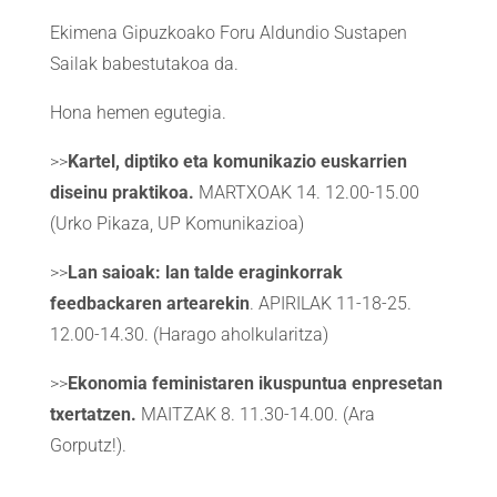
Ekimena Gipuzkoako Foru Aldundio Sustapen
Sailak babestutakoa da.
Hona hemen egutegia.
>>
Kartel, diptiko eta komunikazio euskarrien
diseinu praktikoa.
MARTXOAK 14. 12.00-15.00
(Urko Pikaza, UP Komunikazioa)
>>
Lan saioak: lan talde eraginkorrak
feedbackaren artearekin
. APIRILAK 11-18-25.
12.00-14.30. (Harago aholkularitza)
>>
Ekonomia feministaren ikuspuntua enpresetan
txertatzen.
MAITZAK 8. 11.30-14.00. (Ara
Gorputz!).