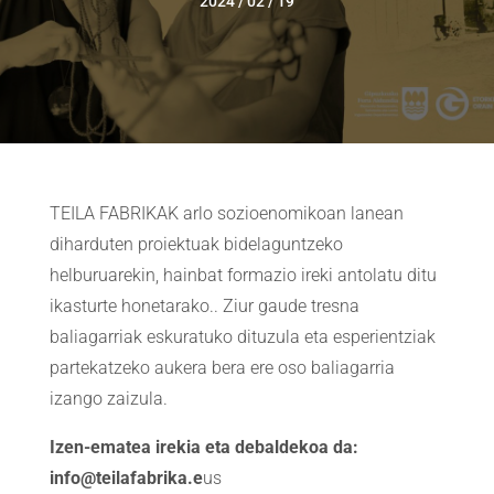
2024 / 02 / 19
TEILA FABRIKAK arlo sozioenomikoan lanean
diharduten proiektuak bidelaguntzeko
helburuarekin, hainbat formazio ireki antolatu ditu
ikasturte honetarako.. Ziur gaude tresna
baliagarriak eskuratuko dituzula eta esperientziak
partekatzeko aukera bera ere oso baliagarria
izango zaizula.
Izen-ematea irekia eta debaldekoa da:
info@teilafabrika.e
us