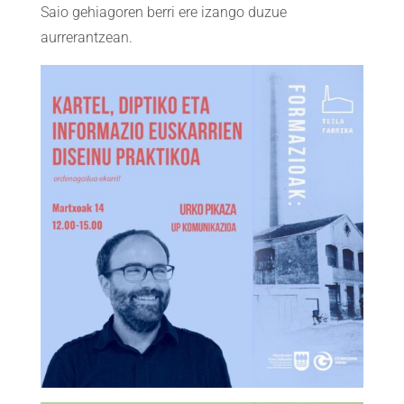
Saio gehiagoren berri ere izango duzue
aurrerantzean.