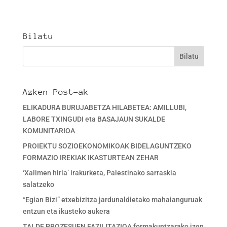
Bilatu
Azken Post-ak
ELIKADURA BURUJABETZA HILABETEA: AMILLUBI,
LABORE TXINGUDI eta BASAJAUN SUKALDE
KOMUNITARIOA
PROIEKTU SOZIOEKONOMIKOAK BIDELAGUNTZEKO
FORMAZIO IREKIAK IKASTURTEAN ZEHAR
‘Xalimen hiria’ irakurketa, Palestinako sarraskia
salatzeko
“Egian Bizi” etxebizitza jardunaldietako mahaianguruak
entzun eta ikusteko aukera
TALDE PROZESUEN FAZILITAZIOA formakuntzarako izen