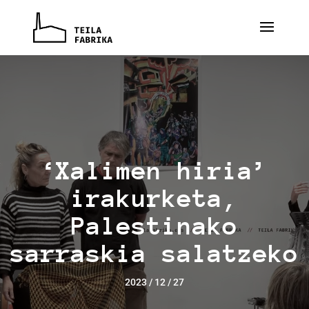
‘Xalimen hiria’
irakurketa,
Palestinako
sarraskia salatzeko
2023 / 12 / 27