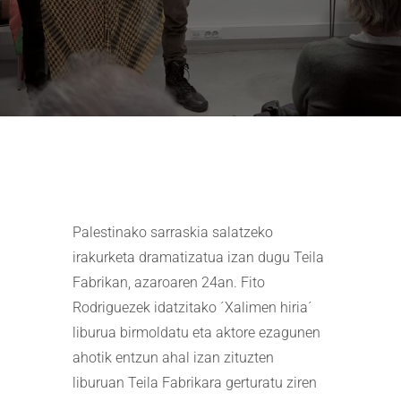
Palestinako sarraskia salatzeko
irakurketa dramatizatua izan dugu Teila
Fabrikan, azaroaren 24an. Fito
Rodriguezek idatzitako ´Xalimen hiria´
liburua birmoldatu eta aktore ezagunen
ahotik entzun ahal izan zituzten
liburuan Teila Fabrikara gerturatu ziren