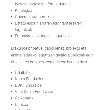
bestela dagokizun foru aldundia.
K bulegoa.
Gobernu autonomikoak.
Estatu espainiarraren edo frantsesaren
laguntzak
Europako erakundeen laguntzak
Erakunde pribatuei dagokienez, proiektu eta
ekimenetarako laguntzen deialdi publikoak egin
ditzaketen batzuen zerrenda ere hemen duzu:
Udalbiltza
Kutxa Fundazioa
BBK Fundazioa
Vital Kutxa Fundazioa
Caixabank
Bankoa