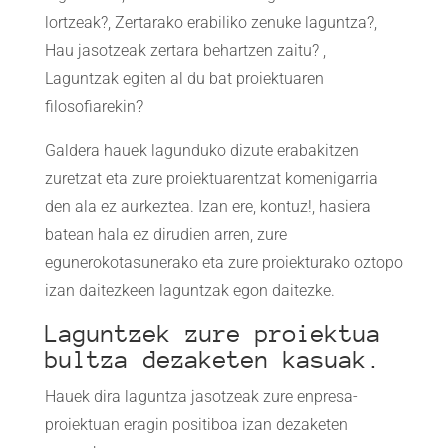
lortzeak?, Zertarako erabiliko zenuke laguntza?,
Hau jasotzeak zertara behartzen zaitu? ,
Laguntzak egiten al du bat proiektuaren
filosofiarekin?
Galdera hauek lagunduko dizute erabakitzen
zuretzat eta zure proiektuarentzat komenigarria
den ala ez aurkeztea. Izan ere, kontuz!, hasiera
batean hala ez dirudien arren, zure
egunerokotasunerako eta zure proiekturako oztopo
izan daitezkeen laguntzak egon daitezke.
Laguntzek zure proiektua
bultza dezaketen kasuak.
Hauek dira laguntza jasotzeak zure enpresa-
proiektuan eragin positiboa izan dezaketen