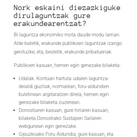
Nork eskaini diezazkiguke
dirulaguntzak gure
erakundearentzat?
Bi laguntza ekonomiko mota daude modu larrian.
Alde batetik, erakunde publikoen laguntzak izango
genituzke, eta, bestetik, erakunde pribatuenak.
Publikoen kasuan, hemen egin genezake bilaketa:
Udalak. Kontuan hartuta udalen laguntza-
deialdi guztiak, normalean, foru-aldundien
buletinean argitaratzen direla, hemen egin
genezake bilaketa zuzenean.
Donostiaren kasuan, gure hiriaren kasuan,
bilaketa Donostiako Sustapen Sailaren
webgunean egin genezake.
Gipuzkoako Foru Aldundia, gure kasuan, eta