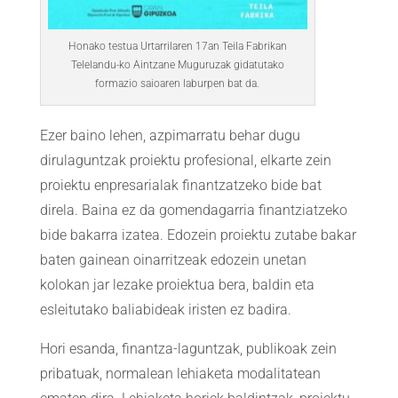
Honako testua Urtarrilaren 17an Teila Fabrikan
Telelandu-ko Aintzane Muguruzak gidatutako
formazio saioaren laburpen bat da.
Ezer baino lehen, azpimarratu behar dugu
dirulaguntzak proiektu profesional, elkarte zein
proiektu enpresarialak finantzatzeko bide bat
direla. Baina ez da gomendagarria finantziatzeko
bide bakarra izatea. Edozein proiektu zutabe bakar
baten gainean oinarritzeak edozein unetan
kolokan jar lezake proiektua bera, baldin eta
esleitutako baliabideak iristen ez badira.
Hori esanda, finantza-laguntzak, publikoak zein
pribatuak, normalean lehiaketa modalitatean