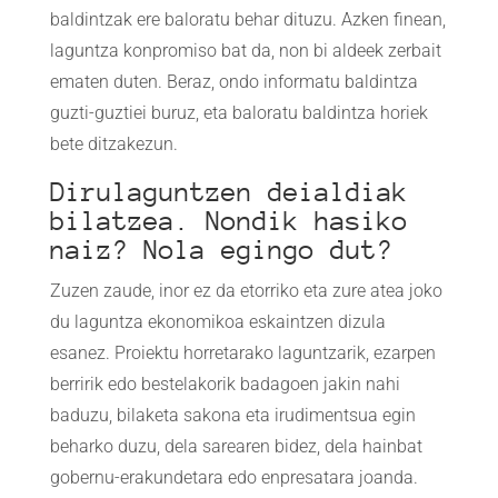
baldintzak ere baloratu behar dituzu. Azken finean,
laguntza konpromiso bat da, non bi aldeek zerbait
ematen duten. Beraz, ondo informatu baldintza
guzti-guztiei buruz, eta baloratu baldintza horiek
bete ditzakezun.
Dirulaguntzen deialdiak
bilatzea. Nondik hasiko
naiz? Nola egingo dut?
Zuzen zaude, inor ez da etorriko eta zure atea joko
du laguntza ekonomikoa eskaintzen dizula
esanez. Proiektu horretarako laguntzarik, ezarpen
berririk edo bestelakorik badagoen jakin nahi
baduzu, bilaketa sakona eta irudimentsua egin
beharko duzu, dela sarearen bidez, dela hainbat
gobernu-erakundetara edo enpresatara joanda.