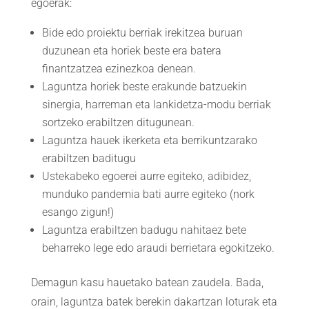
egoerak:
Bide edo proiektu berriak irekitzea buruan
duzunean eta horiek beste era batera
finantzatzea ezinezkoa denean.
Laguntza horiek beste erakunde batzuekin
sinergia, harreman eta lankidetza-modu berriak
sortzeko erabiltzen ditugunean.
Laguntza hauek ikerketa eta berrikuntzarako
erabiltzen baditugu
Ustekabeko egoerei aurre egiteko, adibidez,
munduko pandemia bati aurre egiteko (nork
esango zigun!)
Laguntza erabiltzen badugu nahitaez bete
beharreko lege edo araudi berrietara egokitzeko.
Demagun kasu hauetako batean zaudela. Bada,
orain, laguntza batek berekin dakartzan loturak eta