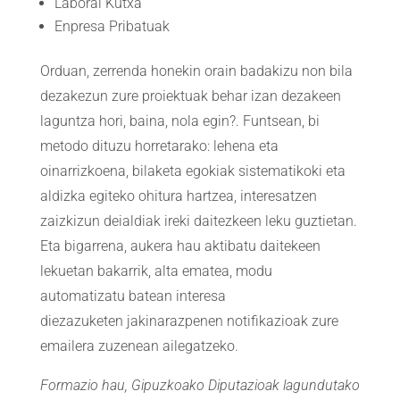
Laboral Kutxa
Enpresa Pribatuak
Orduan, zerrenda honekin orain badakizu non bila
dezakezun zure proiektuak behar izan dezakeen
laguntza hori, baina, nola egin?. Funtsean, bi
metodo dituzu horretarako: lehena eta
oinarrizkoena, bilaketa egokiak sistematikoki eta
aldizka egiteko ohitura hartzea, interesatzen
zaizkizun deialdiak ireki daitezkeen leku guztietan.
Eta bigarrena, aukera hau aktibatu daitekeen
lekuetan bakarrik, alta ematea, modu
automatizatu batean interesa
diezazuketen jakinarazpenen notifikazioak zure
emailera zuzenean ailegatzeko.
Formazio hau, Gipuzkoako Diputazioak lagundutako