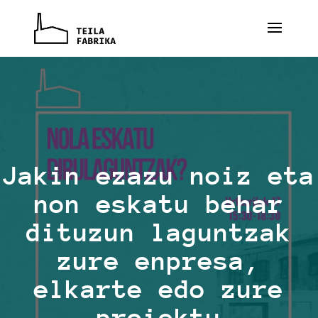
Jakin ezazu noiz eta
non eskatu behar
dituzun laguntzak
zure enpresa,
elkarte edo zure
proiektu