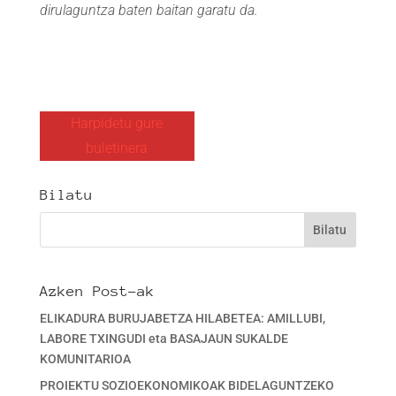
dirulaguntza baten baitan garatu da.
Harpidetu gure
buletinera
Bilatu
Azken Post-ak
ELIKADURA BURUJABETZA HILABETEA: AMILLUBI,
LABORE TXINGUDI eta BASAJAUN SUKALDE
KOMUNITARIOA
PROIEKTU SOZIOEKONOMIKOAK BIDELAGUNTZEKO