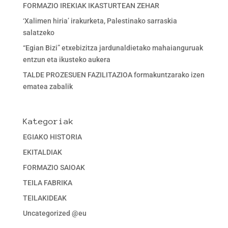
FORMAZIO IREKIAK IKASTURTEAN ZEHAR
‘Xalimen hiria’ irakurketa, Palestinako sarraskia
salatzeko
“Egian Bizi” etxebizitza jardunaldietako mahaianguruak
entzun eta ikusteko aukera
TALDE PROZESUEN FAZILITAZIOA formakuntzarako izen
ematea zabalik
Kategoriak
EGIAKO HISTORIA
EKITALDIAK
FORMAZIO SAIOAK
TEILA FABRIKA
TEILAKIDEAK
Uncategorized @eu