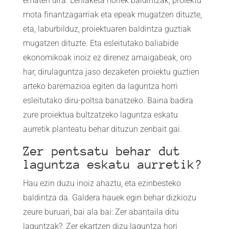
ematen dira. Lehiaketa horiek baldintzak, proiektu
mota finantzagarriak eta epeak mugatzen dituzte,
eta, laburbilduz, proiektuaren baldintza guztiak
mugatzen dituzte. Eta esleitutako baliabide
ekonomikoak inoiz ez direnez amaigabeak, oro
har, dirulaguntza jaso dezaketen proiektu guztien
arteko baremazioa egiten da laguntza horri
esleitutako diru-poltsa banatzeko. Baina badira
zure proiektua bultzatzeko laguntza eskatu
aurretik planteatu behar dituzun zenbait gai.
Zer pentsatu behar dut
laguntza eskatu aurretik?
Hau ezin duzu inoiz ahaztu, eta ezinbesteko
baldintza da. Galdera hauek egin behar dizkiozu
zeure buruari, bai ala bai: Zer abantaila ditu
laguntzak?, Zer ekartzen dizu laguntza hori